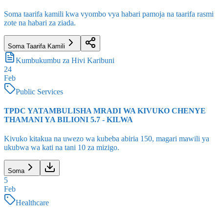
Soma taarifa kamili kwa vyombo vya habari pamoja na taarifa rasmi
zote na habari za ziada.
Soma Taarifa Kamili
Kumbukumbu za Hivi Karibuni
24
Feb
Public Services
TPDC YATAMBULISHA MRADI WA KIVUKO CHENYE
THAMANI YA BILIONI 5.7 - KILWA
Kivuko kitakua na uwezo wa kubeba abiria 150, magari mawili ya
ukubwa wa kati na tani 10 za mizigo.
Soma
5
Feb
Healthcare
KAMBI MAALUMU YA UPASUAJI WA MABUSHA BURE