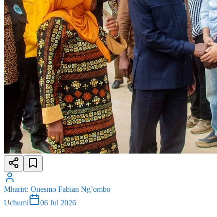
Mhariri
:
Onesmo Fabian Ng’ombo
Uchumi
06 Jul 2026
MH. MIZENGO PINDA AFANYA ZIARA