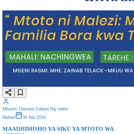
Mhariri
:
Onesmo Fabian Ng’ombo
Habari
30 Jun 2026
MAADHIMISHO YA SIKU YA MTOTO WA
AFRIKA