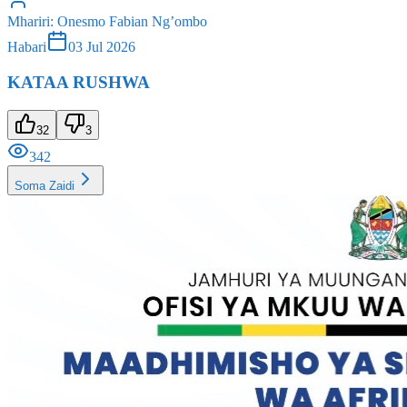
Mhariri
:
Onesmo Fabian Ng’ombo
Habari
03 Jul 2026
KATAA RUSHWA
32
3
342
Soma Zaidi