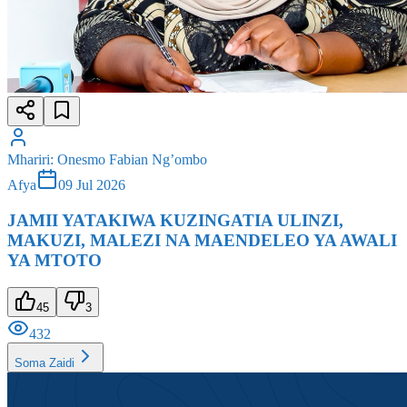
Mhariri
:
Onesmo Fabian Ng’ombo
Afya
09 Jul 2026
JAMII YATAKIWA KUZINGATIA ULINZI,
MAKUZI, MALEZI NA MAENDELEO YA AWALI
YA MTOTO
45
3
432
Soma Zaidi