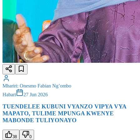
Mhariri
:
Onesmo Fabian Ng’ombo
Habari
27 Jun 2026
TUENDELEE KUBUNI VYANZO VIPYA VYA
MAPATO, TULIME MPUNGA KWENYE
MABONDE TULIYONAYO
38
0