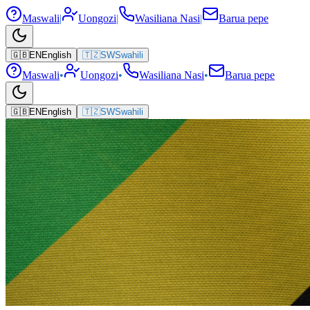
Maswali
|
Uongozi
|
Wasiliana Nasi
|
Barua pepe
🇬🇧
EN
English
🇹🇿
SW
Swahili
Maswali
•
Uongozi
•
Wasiliana Nasi
•
Barua pepe
🇬🇧
EN
English
🇹🇿
SW
Swahili