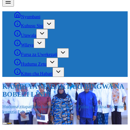
Nyumbani
Kuhusu Sisi
Utawala
Wilaya
Fursa za Uwekezaji
Huduma Zetu
Kituo cha Habari
MABORESHO SEKTA YA AFYA
Muonekano wa juu wa Hospitali Mpya ya Rufaa ya Mkoa wa
Lindi-Sokoine iliyopo eneo la Mitwero, Halmashauri ya Mkoa wa
Lindi