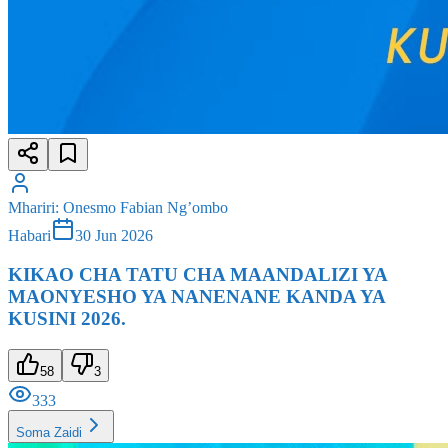
Mhariri
:
Onesmo Fabian Ng’ombo
Habari
30 Jun 2026
KIKAO CHA TATU CHA MAANDALIZI YA
MAONYESHO YA NANENANE KANDA YA
KUSINI 2026.
58
3
333
Soma Zaidi