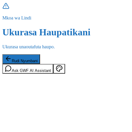
Mkoa wa Lindi
Ukurasa Haupatikani
Ukurasa unaoutafuta haupo.
Rudi Nyumbani
Ask GWF AI Assistant